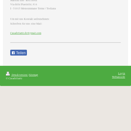
Marlene und Rolf Horn
Via delle Piastrelle, 814
I - 51015 Monsummano Terme / Toskana
Um mit uns Kontakt aufzunehmen:
Schreiben Sie uns eine Mail:
Casadellarte.de@gmail.com
Teilen
Login
Druckversion
|
Sitemap
Webansicht
© Casadellarte