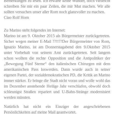
Bemerkungen zu lesen. Ich erwarte keine Wunder, doch vielleicht
schreiben Sie mir ein paar Zeilen, die mir Mut machen. Wir alle
sollten versuchen unser aller Rom noch glanzvoller zu machen.
Ciao Rolf Horn
Zu Marino steht folgendes im Internet:
Marino ist am 9. Oktober 2015 als Bürgermeister zurückgetreten.
Sicher wegen meiner E-Mail ??!!??
Der Bürgermeister von Rom,
Ignazio Marino, ist am Donnerstagabend den 9.Oktober 2015
unter Vorbehalt von seinem Amt zurückgetreten. Seit langem
schon wollten die rechte Opposition und die Antipolitiker der
„Bewegung Fünf Sterne“ den italienischen Chirurgen mit dem
amerikanischen Pass loswerden. Dann wurde auch in seiner
eigenen Partei, der sozialdemokratischen PD, die Kritik an Marino
immer stärker. Er bringe die Stadt nicht voran und wolle wohl das
im Dezember anstehende Heilige Jahr verschlafen, obwohl doch
schleunigst Straßen repariert und U-Bahn-Stränge modernisiert
werden müssten.
Natürlich hat nicht ein Einziger der angeschriebenen
Persönlichkeiten auf meine Mail geantwortet.