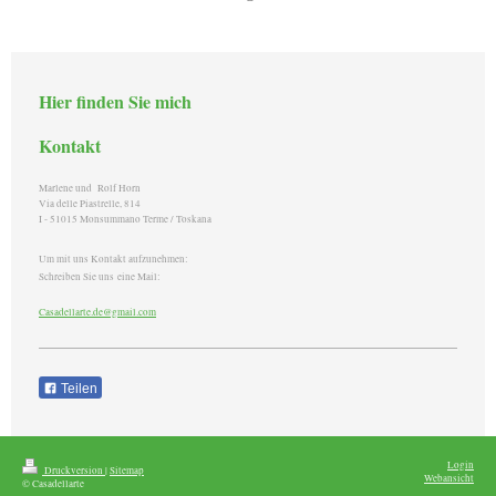
Hier finden Sie mich
Kontakt
Marlene und Rolf Horn
Via delle Piastrelle, 814
I - 51015 Monsummano Terme / Toskana
Um mit uns Kontakt aufzunehmen:
Schreiben Sie uns eine Mail:
Casadellarte.de@gmail.com
Teilen
Login
Druckversion
|
Sitemap
Webansicht
© Casadellarte