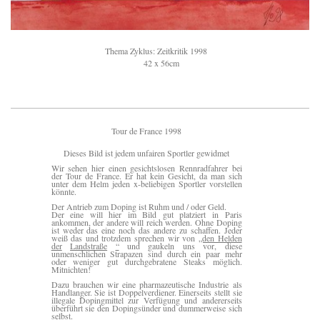
Thema Zyklus: Zeitkritik 1998
42 x 56cm
Tour de France 1998
Dieses Bild ist jedem unfairen Sportler gewidmet
Wir sehen hier einen gesichtslosen Rennradfahrer bei
der Tour de France. Er hat kein Gesicht, da man sich
unter dem Helm jeden x-beliebigen Sportler vorstellen
könnte.
Der Antrieb zum Doping ist Ruhm und / oder Geld.
Der eine will hier im Bild gut platziert in Paris
ankommen, der andere will reich werden. Ohne Doping
ist weder das eine noch das andere zu schaffen. Jeder
weiß das und trotzdem sprechen wir von
„den Helden
der
Landstraße
“
und gaukeln uns vor, diese
unmenschlichen Strapazen sind durch ein paar mehr
oder weniger gut durchgebratene Steaks möglich.
Mitnichten!
Dazu brauchen wir eine pharmazeutische Industrie als
Handlanger. Sie ist Doppelverdiener. Einerseits stellt sie
illegale Dopingmittel zur Verfügung und andererseits
überführt sie den Dopingsünder und dummerweise sich
selbst.