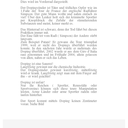
Dies wird im Vorderrad dargestellt.
Der Dopingsünder ist Täter und tödliches Opfer wie im
1.Falle der Tour de France der englische Radfahrer
Simpson. Der gute Mann wollte und nahm einfach zu
viel! Über den Lenker holt sich der kriminelle Sportler
per Knopfdruck die Zufuhr der stimulierenden
Substanzen und meint, keiner merkt es.
Das Hinterrad ist schwarz, denn der Tod fährt bei diesen
Praktiken immer mit.
Der Eine fällt tot vom Radl ( Simpson) der Andere stirbt
langsam.
Zum Beispiel Patani! Er gewann die Tour triumphal
1999, weil er nicht des Dopings überführt werden
konnte. In den nächsten Jahr wurde er mehrmals des
Doping überführt, 2002 wurde er aus dem Giro d`Italia
raus genommen und im Frühjahr 2004, allein gelassen
von allen, nahm er sich das Leben.
Doping ist eine Sauerei!
Langfristig gewinnt nur die chemische Industrie.
Der Dopingsünder gewinnt kurzfristig, mittelfristig
wird er krank. Langfristig zeigt man mit dem Finger auf
ihn – er wird geächtet!
Doping ist unfair!
Nur die Reichen ( Sportler, Rennställe oder
Sportvereine) können sich diese teure Manipulation
leisten. Arme Länder oder arme Sportler radeln oder
laufen hinterher.
Der Sport kommt mittels Doping keinen Zentimeter
voran: Siehe Bild