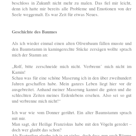
beschloss in Zukunft nicht mehr zu malen. Das fiel mir leicht,
denn ich hatte mir bereits alle Probleme und Emotionen von der
Seele weggemalt. Es war Zeit für etwas Neues.
Geschichte des Baumes
Als ich wieder einmal einen alten Olivenbaum fällen musste und
den Baumstamm in kamingerechte Stücke zersägen wollte sprach
mich der Stamm an:
„Rolf, bitte zerschneide mich nicht. Verbrenn´ mich nicht im
Kamin!
Schau was für eine schöne Maserung ich in den über zweihundert
Jahren geschaffen habe. Mein ganzes Leben liegt hier vor dir
ausgebreitet. Anhand meiner Maserung kannst die guten und die
schlechten Zeiten meines Erdenlebens ersehen. Also sei so gut
und verbrenne mich nicht!“
Ich war wie vom Donner gerührt. Ein alter Baumstamm sprach
mit mir.
Man sagt, der Heilige Franziskus habe mit den Vögeln geredet –
doch wer glaubt das schon?
Als Esoteriker glaube ich ja an vieles, doch dass nun auch Bäume