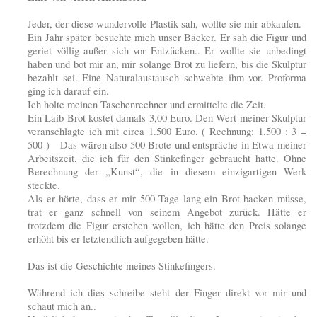
Jeder, der diese wundervolle Plastik sah, wollte sie mir abkaufen.
Ein Jahr später besuchte mich unser Bäcker. Er sah die Figur und
geriet völlig außer sich vor Entzücken.. Er wollte sie unbedingt
haben und bot mir an, mir solange Brot zu liefern, bis die Skulptur
bezahlt sei. Eine Naturalaustausch schwebte ihm vor. Proforma
ging ich darauf ein.
Ich holte meinen Taschenrechner und ermittelte die Zeit.
Ein Laib Brot kostet damals 3,00 Euro. Den Wert meiner Skulptur
veranschlagte ich mit circa 1.500 Euro. ( Rechnung: 1.500 : 3 =
500 ) Das wären also 500 Brote und entspräche in Etwa meiner
Arbeitszeit, die ich für den Stinkefinger gebraucht hatte. Ohne
Berechnung der „Kunst“, die in diesem einzigartigen Werk
steckte.
Als er hörte, dass er mir 500 Tage lang ein Brot backen müsse,
trat er ganz schnell von seinem Angebot zurück. Hätte er
trotzdem die Figur erstehen wollen, ich hätte den Preis solange
erhöht bis er letztendlich aufgegeben hätte.
Das ist die Geschichte meines Stinkefingers.
Während ich dies schreibe steht der Finger direkt vor mir und
schaut mich an..