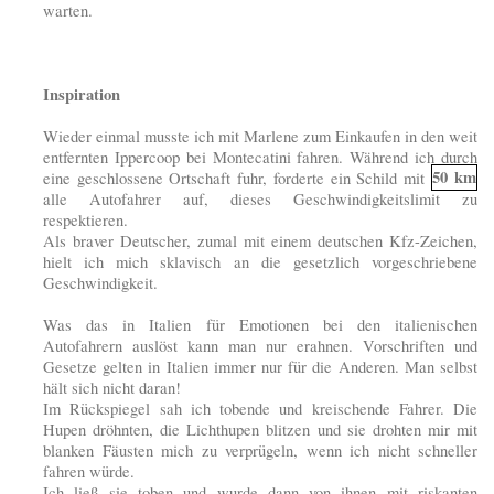
warten.
Inspiration
Wieder einmal musste ich mit Marlene zum Einkaufen in den weit
entfernten Ippercoop bei Montecatini fahren. Während ich durch
50 km
eine geschlossene Ortschaft fuhr, forderte ein Schild mit
alle Autofahrer auf, dieses Geschwindigkeitslimit zu
respektieren.
Als braver Deutscher, zumal mit einem deutschen Kfz-Zeichen,
hielt ich mich sklavisch an die gesetzlich vorgeschriebene
Geschwindigkeit.
Was das in Italien für Emotionen bei den italienischen
Autofahrern auslöst kann man nur erahnen. Vorschriften und
Gesetze gelten in Italien immer nur für die Anderen. Man selbst
hält sich nicht daran!
Im Rückspiegel sah ich tobende und kreischende Fahrer. Die
Hupen dröhnten, die Lichthupen blitzen und sie drohten mir mit
blanken Fäusten mich zu verprügeln, wenn ich nicht schneller
fahren würde.
Ich ließ sie toben und wurde dann von ihnen mit riskanten