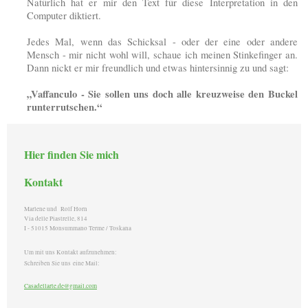
Natürlich hat er mir den Text für diese Interpretation in den
Computer diktiert.
Jedes Mal, wenn das Schicksal - oder der eine oder andere
Mensch - mir nicht wohl will, schaue ich meinen Stinkefinger an.
Dann nickt er mir freundlich und etwas hintersinnig zu und sagt:
„Vaffanculo - Sie sollen uns doch alle kreuzweise den Buckel
runterrutschen.“
Hier finden Sie mich
Kontakt
Marlene und Rolf Horn
Via delle Piastrelle, 814
I - 51015 Monsummano Terme / Toskana
Um mit uns Kontakt aufzunehmen:
Schreiben Sie uns eine Mail:
Casadellarte.de@gmail.com