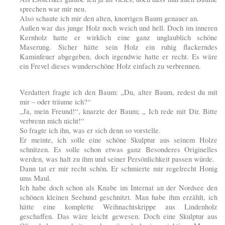
sprechen war mir neu.
Also schaute ich mir den alten, knorrigen Baum genauer an.
Außen war das junge Holz noch weich und hell. Doch im inneren
Kernholz hatte er wirklich eine ganz unglaublich schöne
Maserung. Sicher hätte sein Holz ein ruhig flackerndes
Kaminfeuer abgegeben, doch irgendwie hatte er recht. Es wäre
ein Frevel dieses wunderschöne Holz einfach zu verbrennen.
Verdattert fragte ich den Baum: „Du, alter Baum, redest du mit
mir – oder träume ich?“
„Ja, mein Freund!“, knarzte der Baum; „ Ich rede mit Dir. Bitte
verbrenn mich nicht!“
So fragte ich ihn, was er sich denn so vorstelle.
Er meinte, ich solle eine schöne Skulptur aus seinem Holze
schnitzen. Es solle schon etwas ganz Besonderes Originelles
werden, was halt zu ihm und seiner Persönlichkeit passen würde.
Dann tat er mir recht schön. Er schmierte mir regelrecht Honig
ums Maul.
Ich habe doch schon als Knabe im Internat an der Nordsee den
schönen kleinen Seehund geschnitzt. Man habe ihm erzählt, ich
hätte eine komplette Weihnachtskrippe aus Lindenholz
geschaffen. Das wäre leicht gewesen. Doch eine Skulptur aus