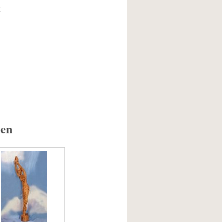
t
ien