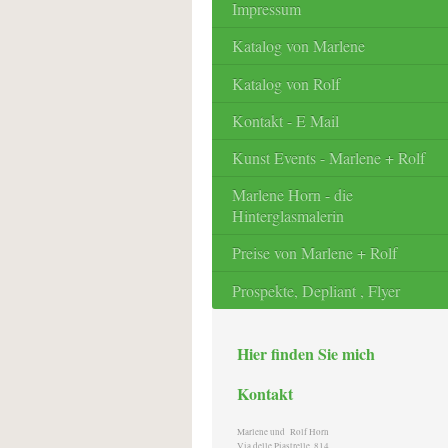
Impressum
Katalog von Marlene
Katalog von Rolf
Kontakt - E Mail
Kunst Events - Marlene + Rolf
Marlene Horn - die
Hinterglasmalerin
Preise von Marlene + Rolf
Prospekte, Depliant , Flyer
Hier finden Sie mich
Kontakt
Marlene und Rolf Horn
Via delle Piastrelle, 814