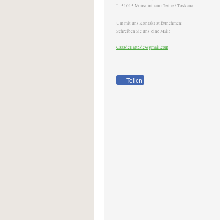
I - 51015 Monsummano Terme / Toskana
Um mit uns Kontakt aufzunehmen:
Schreiben Sie uns eine Mail:
Casadellarte.de@gmail.com
Teilen