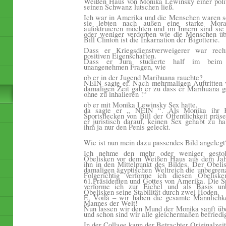
Weißen Haus von Monika Lewinsky einer polit
seinen Schwanz lutschen ließ.
Ich war in Amerika und die Menschen waren se
sie lebten nach außen eine starke Mora
aufoktruieren möchten und im Innern sind si
oder weniger verdorben wie die Menschen übe
Bill Clinton ist die Inkarnation der Bigotterie.
Dass er Kriegsdienstverweigerer war rec
positiven Eigenschaften.
Dass er Jura studierte half im beim 
unangenehmen Fragen, wie
ob er in der Jugend Marihuana rauchte?
NEIN sagte er. Nach mehrmaligen Auftritten 
damaligen Zeit gab er zu dass er Marihuana 
ohne zu inhalieren !“
ob er mit Monika Lewinsky Sex hatte,
da sagte er „ NEIN “. Als Monika ihr K
Sportsflecken von Bill der Öffentlichkeit präse
er juristisch darauf, keinen Sex gehabt zu h
ihm ja nur den Penis geleckt.
Wie ist nun mein dazu passendes Bild angelegt
Ich nehme den mehr oder weniger gestoh
Obelisken vor dem Weißen Haus aus dem Jahr
ihn in den Mittelpunkt des Bildes. Der Obelis
damaligen ägyptischen Weltreich die unbegrenz
Folgerichtig verforme ich diesen Obelis
61.Präsidenten und Gottes von Amerika. Die S
verforme ich zur Eichel und als Basis u
Obelisken seine Stabilität durch zwei Hoden.
E, Voilà – wir haben die gesamte Männlichke
Mannes der Welt!
Nun lassen wir den Mund der Monika sanft übe
und schon sind wir alle gleichermaßen befriedig
In der Collage kann der Betrachter Originalzei