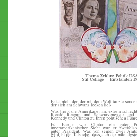
Thema Zyklus: Politik US
Stil Collage
Entstanden 1
Er ist nicht der, der mit dem Wolf tanzte sonder
der sich am Schwanz lecken ließ
Was treibt die Amerikaner an, extrem schlech
Ronald Reagan und Schwarzenegger und 
Kennedy und Clinton zu Ihren politischen Führ
Für Europa war Clinton ein guter Pr
inneramerikanischer Sicht war er zweifels
guter Präsident. Was von seinen zwei Amtsz
wird ist die Tatsache, dass sich der mächtigs