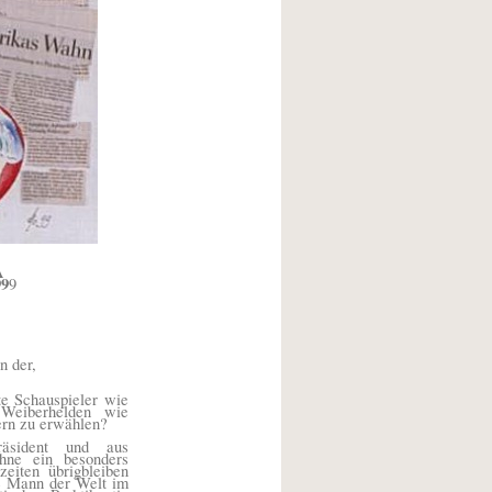
A
99
9
n der,
te Schauspieler wie
Weiberhelden wie
ern zu erwählen?
äsident und aus
ohne ein besonders
eiten übrigbleiben
te Mann der Welt im