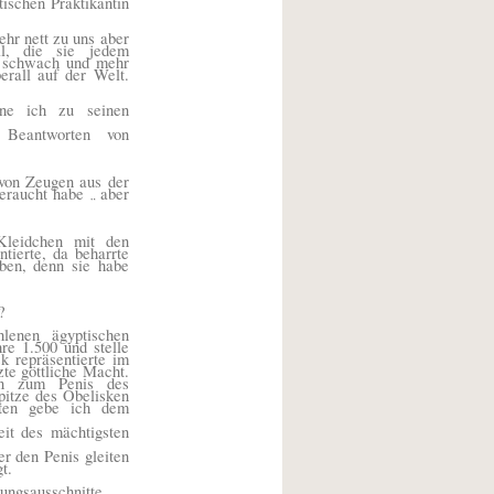
ischen Praktikantin
hr nett zu uns aber
l, die sie jedem
e schwach und mehr
rall auf der Welt.
hne ich zu seinen
Beantworten von
von Zeugen aus der
geraucht habe
aber
„
leidchen mit den
ntierte, da beharrte
aben, denn sie habe
?
lenen ägyptischen
e 1.500 und stelle
k repräsentierte im
te göttliche Macht.
ken zum Penis des
pitze des Obelisken
nten gebe ich dem
it des mächtigsten
r den Penis gleiten
t.
tungsausschnitte