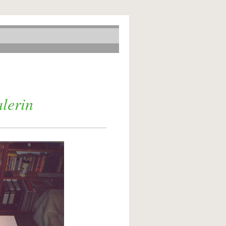
 Horn
erin