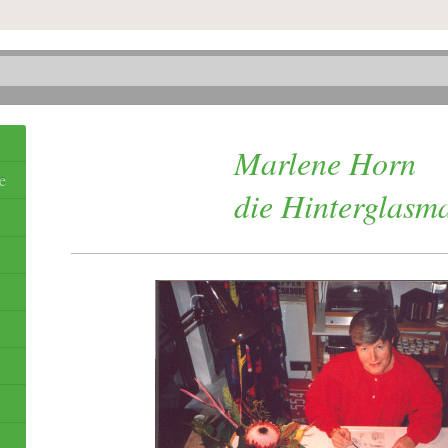
Marlene
e
die Hinterglasmal