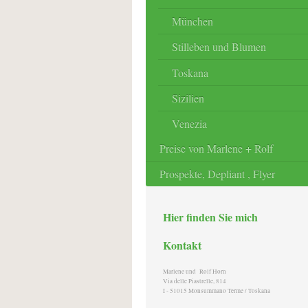
München
Stilleben und Blumen
Toskana
Sizilien
Venezia
Preise von Marlene + Rolf
Prospekte, Depliant , Flyer
Hier finden Sie mich
Kontakt
Marlene und Rolf Horn
Via delle Piastrelle, 814
I - 51015 Monsummano Terme / Toskana