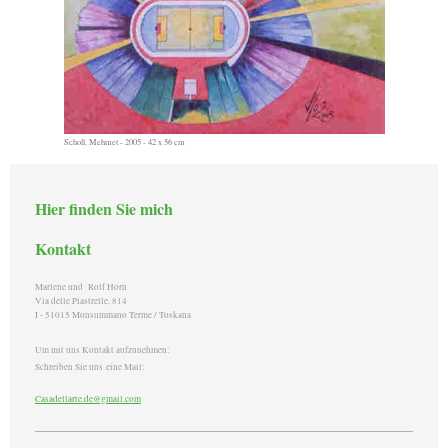
Scholl, Mehmet - 2005 - 42 x 56 cm
Hier finden Sie mich
Kontakt
Marlene und Rolf Horn
Via delle Piastrelle, 814
I - 51015 Monsummano Terme / Toskana
Um mit uns Kontakt aufzunehmen:
Schreiben Sie uns eine Mail:
Casadellarte.de@gmail.com