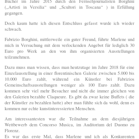
Bücher im Jahre 2015 durch den Fernsehjournalisten Borghini
(„Artisti in Versilia“ und „Scultori in Toscana“ ) in Erfüllung
gegangen.
Doch kaum hatte ich diesen Entschluss gefasst wurde ich wieder
schwach.
Fabrizio Borghini, mittlerweile ein guter Freund, führte Marlene und
mich in Versuchung mit dem verlockenden Angebot für lediglich 30
Euro pro Werk an den von ihm organisierten Ausstellungen
teilzunehmen.
Dazu muss man wissen, dass man heutzutage im Jahre 2018 für eine
Einzelausstellung in einer florentinischen Galerie zwischen 5.000 bis
10.000 Euro zahlt, während ein Künstler bei Fabrizios
Gemeinschaftsausstellungen weniger als 100 Euro zahlt. Dazu
kommen sehr viel mehr Besucher und nicht die immer gleichen von
den Galerien bezahlte Claqueure. Es gibt da zwar keine Buffets ( die
der Künstler zu bezahlen hatte) aber man fühlte sich da wohl, denn es
kommen nur echte kunstinteressierten Menschen.
Am interessantesten war die Teilnahme an dem diesjährigen
Wettbewerb dem Concorso Musica, im Auditorium del Duomo zu
Florenz.
Es war das erste Mal, dass Marlene und ich als Konkurenten