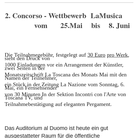
2. Concorso - Wettbewerb LaMusica
vom 25.Mai bis 8. Juni
Die Teilnahmegebühr, festgelegt auf
30 Euro
pro Werk
,
sieht den Druck von
1000 Einladungen vor ein Arrangement der Künstler,
zwei
Seite
n
in der
Monatszeitschrift La Toscana des Monats Mai mit den
Namen der Teilnehmer,
ein Stück in der Zeitung La Nazione vom Sonntag, 6.
Mai, ein Fernsehsender
von 30 Minuten In der Sektion Incontri con l'Arte von
Toscana TV, und
Teilnahmebestätigung auf eleganten Pergament.
Das Auditorium al Duomo ist heute ein gut
ausgestatteter Raum für die öffentliche