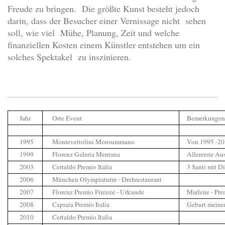
Freude zu bringen. Die größte Kunst besteht jedoch
darin, dass der Besucher einer Vernissage nicht sehen
soll, wie viel Mühe, Planung, Zeit und welche
finanziellen Kosten einem Künstler entstehen um ein
solches Spektakel zu inszinieren.
Jahr
Orte Event
Bemerkunge
1995
Montevettolini Monsummano
Von 1995 -2
1999
Florenz Galeria Mentana
Allererste A
2003
Certaldo Premio Italia
3 Santi mit D
2006
München Olympiaturm - Drehrestaurant
2007
Florenz Premio Firenze - Urkunde
Marlene - Pre
2008
Capraia Premio Italia
Geburt meine
2010
Certaldo Premio Italia