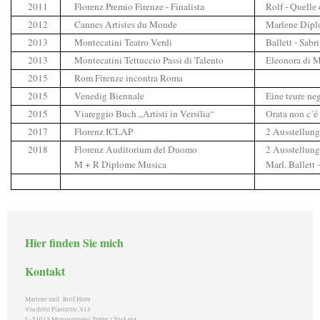
2011
Florenz Premio Firenze - Finalista
Rolf - Quelle
2012
Cannes Artistes du Monde
Marlene Dip
2013
Montecatini Teatro Verdi
Ballett - Sabr
2013
Montecatini Tettuccio Passi di Talento
Eleonora di M
2015
Rom Firenze incontra Roma
2015
Venedig Biennale
Eine teure ne
2015
Viareggio Buch „Artisti in Versilia“
Orata non c´é
2017
Florenz ICLAP
2 Ausstellun
2018
Florenz Auditorium del Duomo
2 Ausstellun
M + R Diplome Musica
Marl. Ballett
Hier finden Sie mich
Kontakt
Marlene und Rolf Horn
Via delle Piastrelle, 814
I - 51015 Monsummano Terme / Toskana