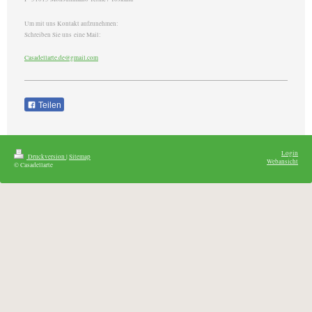
Um mit uns Kontakt aufzunehmen:
Schreiben Sie uns eine Mail:
Casadellarte.de@gmail.com
Teilen
Login
Druckversion
|
Sitemap
Webansicht
© Casadellarte