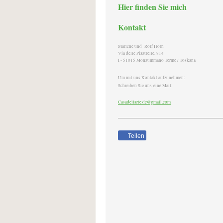
Hier finden Sie mich
Kontakt
Marlene und Rolf Horn
Via delle Piastrelle, 814
I - 51015 Monsummano Terme / Toskana
Um mit uns Kontakt aufzunehmen:
Schreiben Sie uns eine Mail:
Casadellarte.de@gmail.com
Teilen