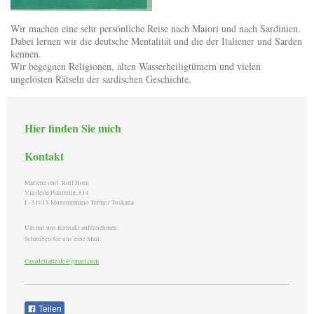
Wir machen eine sehr persönliche Reise nach Maiori und nach Sardinien.
Dabei lernen wir die deutsche Mentalität und die der Italiener und Sarden
kennen.
Wir begegnen Religionen, alten Wasserheiligtümern und vielen
ungelösten Rätseln der sardischen Geschichte.
Hier finden Sie mich
Kontakt
Marlene und Rolf Horn
Via delle Piastrelle, 814
I - 51015 Monsummano Terme / Toskana
Um mit uns Kontakt aufzunehmen:
Schreiben Sie uns eine Mail:
Casadellarte.de@gmail.com
Teilen