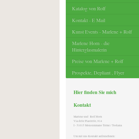
Katalog von Rolf
Kontakt - E Mail
Kunst Events - Marlene + Rolf
Marlene Horn - die
Hinterglasmalerin
Preise von Marlene + Rolf
Prospekte, Depliant , Flyer
Hier finden Sie mich
Kontakt
Marlene und Rolf Horn
Via delle Piastrelle, 814
I - 51015 Monsummano Terme / Toskana
Um mit uns Kontakt aufzunehmen: