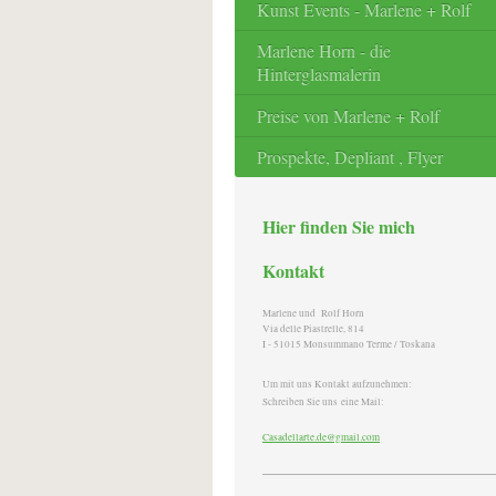
Kunst Events - Marlene + Rolf
Marlene Horn - die
Hinterglasmalerin
Preise von Marlene + Rolf
Prospekte, Depliant , Flyer
Hier finden Sie mich
Kontakt
Marlene und Rolf Horn
Via delle Piastrelle, 814
I - 51015 Monsummano Terme / Toskana
Um mit uns Kontakt aufzunehmen:
Schreiben Sie uns eine Mail:
Casadellarte.de@gmail.com