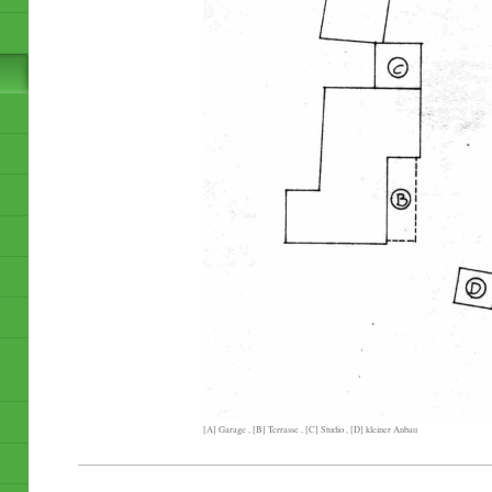
[A] Garage , [B] Terrasse , [C] Studio , [D] kleiner Anbau