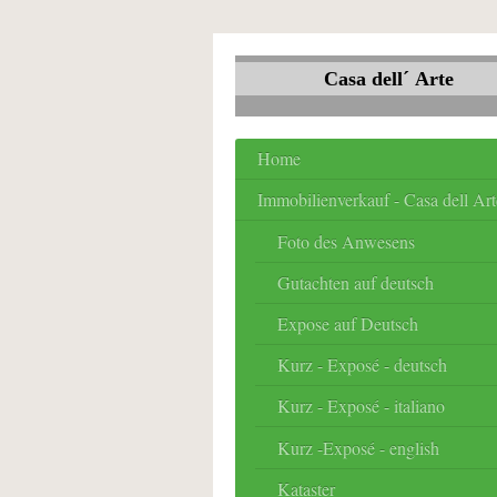
Casa dell´ Arte
Home
Immobilienverkauf - Casa dell Art
Foto des Anwesens
Gutachten auf deutsch
Expose auf Deutsch
Kurz - Exposé - deutsch
Kurz - Exposé - italiano
Kurz -Exposé - english
Kataster