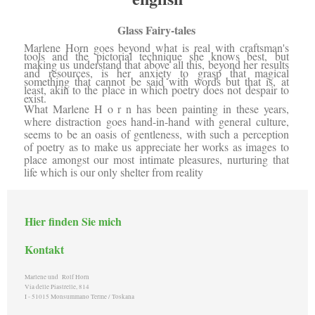
Glass Fairy-tales
Marlene Horn goes beyond what is real with craftsman's
tools and the pictorial technique she knows best, but
making us understand that above all this, beyond her results
and resources, is her anxiety to grasp that magical
something that cannot be said with words but that is, at
least, akin to the place in which poetry does not despair to
exist.
What Marlene H o r n has been painting in these years,
where distraction goes hand-in-hand with general culture,
seems to be an oasis of gentleness, with such a perception
of poetry as to make us appreciate her works as images to
place amongst our most intimate pleasures, nurturing that
life which is our only shelter from reality
Hier finden Sie mich
Kontakt
Marlene und Rolf Horn
Via delle Piastrelle, 814
I - 51015 Monsummano Terme / Toskana