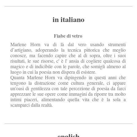
in italiano
Fiabe di vetro
Marlene Horn va di là dal vero usando strumenti
d’artigiano, adoperando la tecnica pittorica che meglio
conosce, ma facendo capire che al di sopra, oltre i suoi
risultati, le sue risorse, c' è l' ansia di cogliere qualcosa di
magico e di indicibile con le parole, che somigli almeno al
luogo in cui la poesia non dispera di esistere.
Quanta Marlene Horn va dipingendo in questi anni che
tengono la distrazione come cultura generale, ci appare
un'oasi di gentilezza con tale percezione di poesia da farci
apprezzare le sue opere come immagini da riporre tra molto
intimi piaceri, alimentando quella vita che è la sola a
scamparci dalla realtà
.
english