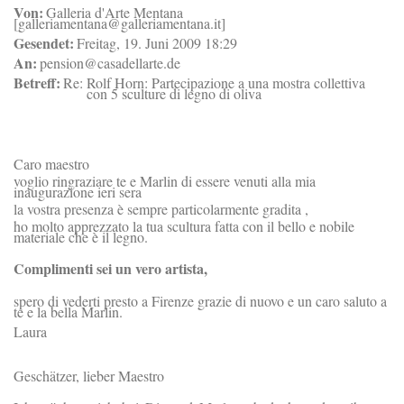
Von:
Galleria d'Arte Mentana
[galleriamentana@galleriamentana.it]
Gesendet:
Freitag, 19. Juni 2009 18:29
An:
pension@casadellarte.de
Betreff:
Re: Rolf Horn: Partecipazione a una mostra collettiva
con 5 sculture di legno di oliva
Caro maestro
voglio ringraziare te e Marlin di essere venuti alla mia
inaugurazione ieri sera
la vostra presenza è sempre particolarmente gradita ,
ho molto apprezzato la tua scultura fatta con il bello e nobile
materiale che è il legno.
Complimenti sei un vero artista,
spero di vederti presto a Firenze grazie di nuovo e un caro saluto a
te e la bella Marlin.
Laura
Geschätzer, lieber Maestro