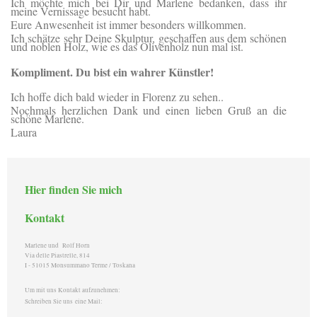
Ich möchte mich bei Dir und Marlene bedanken, dass ihr
meine Vernissage besucht habt.
Eure Anwesenheit ist immer besonders willkommen.
Ich schätze sehr Deine Skulptur, geschaffen aus dem schönen
und noblen Holz, wie es das Olivenholz nun mal ist.
Kompliment. Du bist ein wahrer Künstler!
Ich hoffe dich bald wieder in Florenz zu sehen..
Nochmals herzlichen Dank und einen lieben Gruß an die
schöne Marlene.
Laura
Hier finden Sie mich
Kontakt
Marlene und Rolf Horn
Via delle Piastrelle, 814
I - 51015 Monsummano Terme / Toskana
Um mit uns Kontakt aufzunehmen:
Schreiben Sie uns eine Mail: