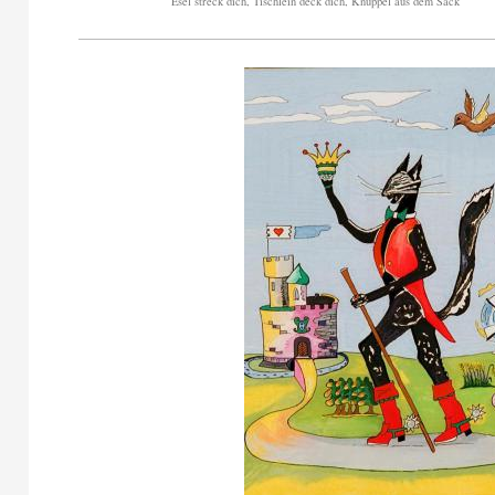
Esel streck dich, Tischlein deck dich, Knüppel aus dem Sack