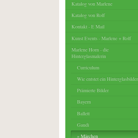
Katalog von Marlene
Katalog von Rolf
Kontakt - E Mail
Kunst Events - Marlene + Rolf
Marlene Horn - die
Hinterglasmalerin
Curriculum
Wie entstet ein Hinterglasbilde
Prämierte Bilder
Bayern
Ballett
Gaudi
Märchen