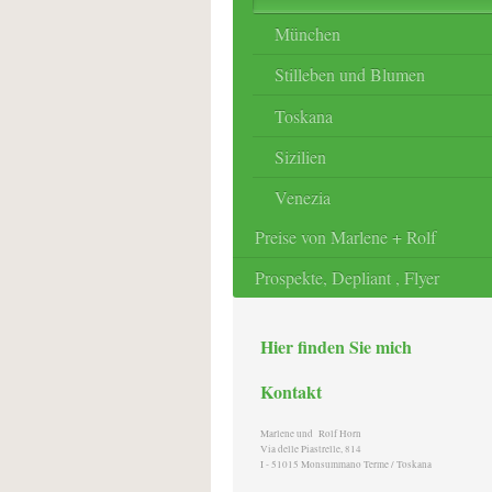
München
Stilleben und Blumen
Toskana
Sizilien
Venezia
Preise von Marlene + Rolf
Prospekte, Depliant , Flyer
Hier finden Sie mich
Kontakt
Marlene und Rolf Horn
Via delle Piastrelle, 814
I - 51015 Monsummano Terme / Toskana