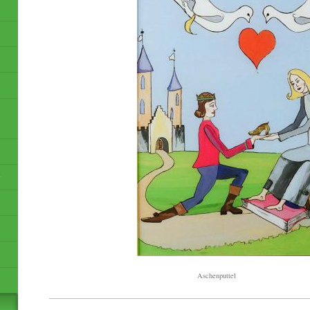
r
Aschenputtel