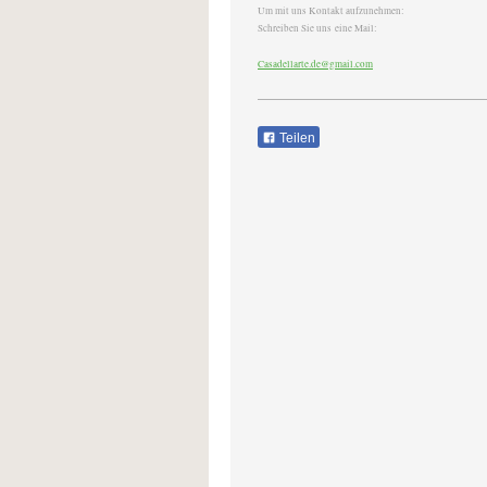
Um mit uns Kontakt aufzunehmen:
Schreiben Sie uns eine Mail:
Casadellarte.de@gmail.com
Teilen