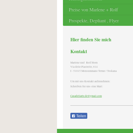
Preise von Marlene + Rolf
Prospekte, Depliant , Flyer
Hier finden Sie mich
Kontakt
Marlene und Rolf Horn
Via delle Piastrelle, 814
I - 51015 Monsummano Terme / Toskana
Um mit uns Kontakt aufzunehmen:
Schreiben Sie uns eine Mail:
Casadellarte.de@gmail.com
Teilen