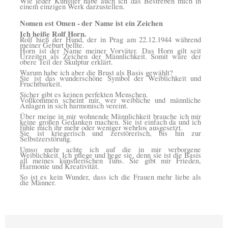
Wie jeder Künstler habe auch ich das Bestreben mich in
einem einzigen Werk darzustellen.
Nomen est Omen -
der Name ist ein Zeichen
Ich heiße Rolf Horn.
Rolf hieß der Hund, der in Prag am 22.12.1944 während
meiner Geburt bellte.
Horn ist der Name meiner Vorväter. Das Horn gilt seit
Urzeiten als Zeichen der Männlichkeit. Somit wäre der
obere Teil der Skulptur erklärt.
Warum habe ich aber die Brust als Basis gewählt?
Sie ist das wunderschöne Symbol der Weiblichkeit und
Fruchtbarkeit.
Sicher gibt es keinen perfekten Menschen.
Vollkommen scheint mir, wer weibliche und männliche
Anlagen in sich harmonisch vereint.
Über meine in mir wohnende Männlichkeit brauche ich mir
keine großen Gedanken machen. Sie ist einfach da und ich
fühle mich ihr mehr oder weniger wehrlos ausgesetzt.
Sie ist kriegerisch und zerstörerisch, bis hin zur
Selbstzerstörung.
Umso mehr achte ich auf die in mir verborgene
Weiblichkeit. Ich pflege und hege sie, denn sie ist die Basis
all meines künstlerischen Tuns. Sie gibt mir Frieden,
Harmonie und Kreativität.
So ist es kein Wunder, dass ich die Frauen mehr liebe als
die Männer.