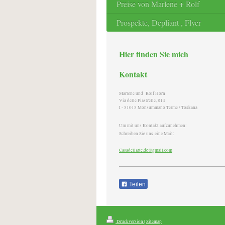
Preise von Marlene + Rolf
Prospekte, Depliant , Flyer
Hier finden Sie mich
Kontakt
Marlene und Rolf Horn
Via delle Piastrelle, 814
I - 51015 Monsummano Terme / Toskana
Um mit uns Kontakt aufzunehmen:
Schreiben Sie uns eine Mail:
Casadellarte.de@gmail.com
Teilen
Druckversion
|
Sitemap