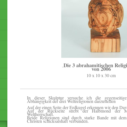
Die 3 abrahamitischen Relig
„
von 2006
10 x 10 x 30 cm
In dieser Skulptur versuche ich die gegenseitig
Abhängigkeit der drei Weltreligionen darzustellen
Auf der einen Seite der Erdkugel erkennen wir den Dav
Auf der Rückseite strebt der Halbmond der 
Weltherrschaft.
Beide Religionen sind durch starke Bande mit dem
Christen schicksalshaft verbunden.