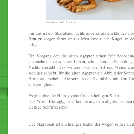
Skarabäus - 2007 - 20 x 9 x 9
Für uns ist ein Skarabäus nichts anderes als ein kleiner un
Brut zu sorgen formt er aus Mist eine runde Kugel, in 
bringt.
Ein Vorgang den die alten Ägypter schon früh beobacht
anzunehmen, dass neues Leben, wie schon die Schöpfung 
Nichts entsteht. Des weiteren war die Art und Weise wi
sich her schiebt, für die alten Ägypter ein Abbild der Son
Horizont erscheint. Sie setzten den Skarabäus mit dem G
Chepre, gleich,.
Es gibt eine die Hieroglyphe für den heiligen Käfer -
Das Wort „Hieroglyphen“ kommt aus dem altgriechischen 
Heilige Schriftzeichen.
Der Skarabäus ist ein heiliger Käfer, der wegen seiner Hei